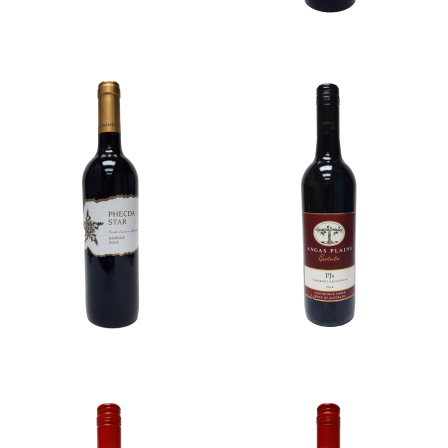
Patritti Blewitt Springs
Penfolds BIN 128
Estate SHIRAZ 2019
SHIRAZ
$150.00
$320.00
澳洲 PHECDA STAR
澳洲 赤霞珠 Angas Plains
SHIRAZ 2019
Estate PJS 2014